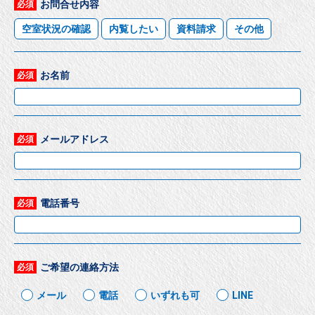
お問合せ内容
必須
空室状況の確認
内覧したい
資料請求
その他
お名前
必須
メールアドレス
必須
電話番号
必須
ご希望の連絡方法
必須
メール
電話
いずれも可
LINE