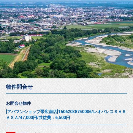
物件問合せ
お問合せ物件
[アパマンショップ帯広南店]16062038750006/レオパレスＳＡＲ
ＡＳＡ/47,000円/共益費：6,500円