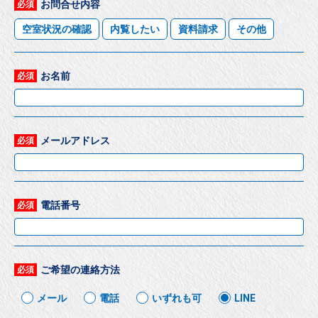
お問合せ内容
必須
空室状況の確認
内覧したい
資料請求
その他
お名前
必須
メールアドレス
必須
電話番号
必須
ご希望の連絡方法
必須
メール
電話
いずれも可
LINE