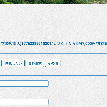
帯広南店]17763239510301/ＬＵＣＩＮＡⅢ/47,000円/共益
内覧したい
資料請求
その他