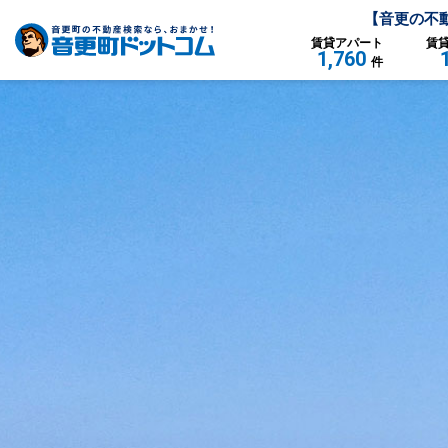
【
音更
の不
賃貸
アパート
賃
1,760
件