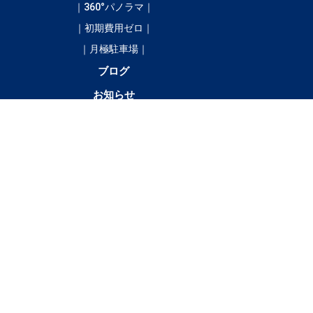
｜360°パノラマ｜
｜初期費用ゼロ｜
｜月極駐車場｜
ブログ
お知らせ
／
4LDK以
テナント・店舗・事
月極駐車
貸土
上
務所
場
地
10万円以上