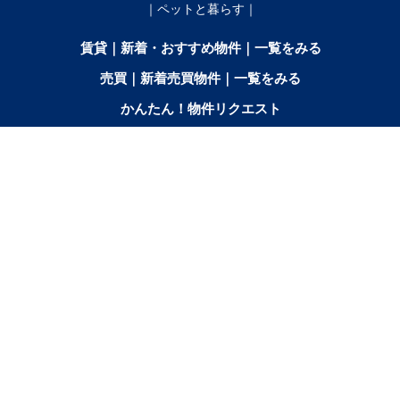
｜ペットと暮らす｜
賃貸｜新着・おすすめ物件｜一覧をみる
売買｜新着売買物件｜一覧をみる
かんたん！物件リクエスト
かんたん！売買物件リクエスト
マイリスト
お問合せ
間取りから探す
2SK／2SDK／2SLK／2LDK／
3K／
3SK／3SDK／3SLK／3LDK
2SLDK
3DK
3SLDK
賃料から探す
3〜4万円
4〜5万円
5〜6万円
6〜7万円
7〜8万円
8〜9万円
9〜10万円