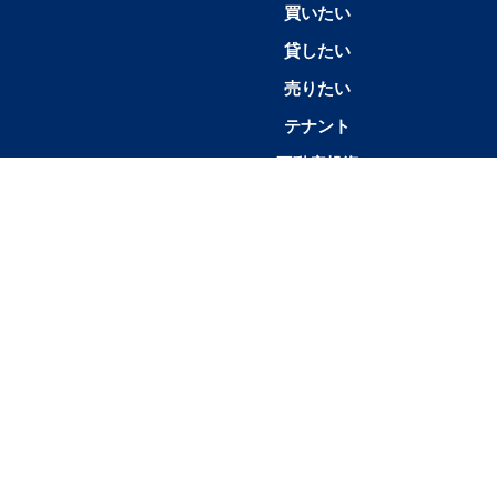
買いたい
貸したい
売りたい
テナント
不動産投資
店舗情報
1K／
1SK／1SDK／1SLK／1LDK／
2K／
1R
1DK
1SLDK
2DK
3万円以下