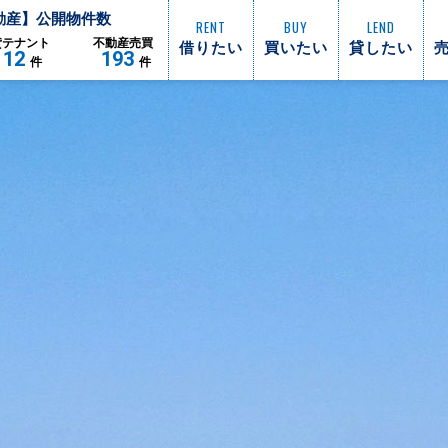
動産】公開物件数
RENT
BUY
LEND
借りたい
買いたい
貸したい
貸
テナント
不動産
売買
112
193
件
件