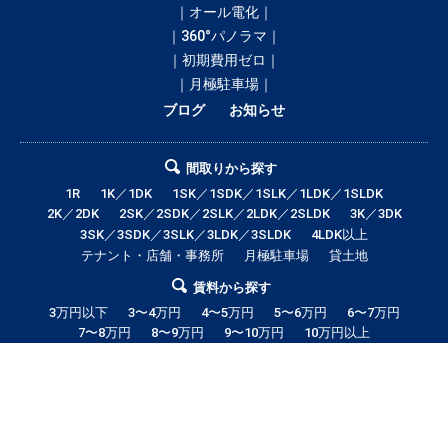
｜オール電化｜
｜360°パノラマ｜
｜初期費用ゼロ｜
｜月極駐車場｜
ブログ
お知らせ
間取りから探す
1R
1K／1DK
1SK／1SDK／1SLK／1LDK／1SLDK
2K／2DK
2SK／2SDK／2SLK／2LDK／2SLDK
3K／3DK
3SK／3SDK／3SLK／3LDK／3SLDK
4LDK以上
テナント・店舗・事務所
月極駐車場
貸土地
賃料から探す
3万円以下
3〜4万円
4〜5万円
5〜6万円
6〜7万円
7〜8万円
8〜9万円
9〜10万円
10万円以上
音更町の賃貸・借家情報満載の「音更町ドットコム」！部屋の広さ、間取
り、収納スペースと等々こだわり条件に合った物件をお探し致します。住所
（帯広市エリア）・環境・相場・こだわり条件検索以外に、設備や間取り・
駅徒歩等の細かな条件でも絞り込むことが可能です！希望条件に合う物件が
見つからない場合は、音更町ドットコムにご連絡ください。スタッフが全力