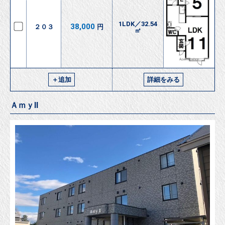
1LDK／32.54
38,000
２０３
円
㎡
＋追加
詳細をみる
ＡｍｙⅡ