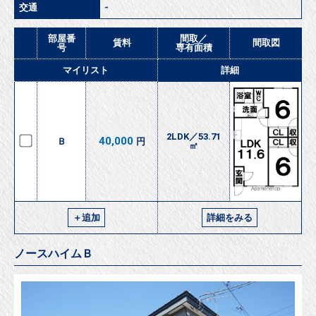
交通
-
部屋番
間取／
賃料
間取図
号
専有面積
マイリスト
詳細
2LDK／53.71
40,000
Ｂ
円
㎡
＋追加
詳細をみる
ノースハイムＢ