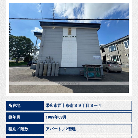
所在地
帯広市西十条南３９丁目３ー４
築年月
1989年03月
種別／階数
アパート／2階建