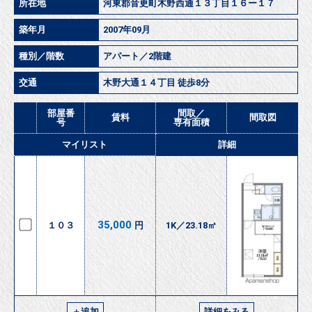
所在地
河東郡音更町木野西通１３丁目１６ー１７
築年月
2007年09月
種別／階数
アパート／2階建
交通
木野大通１４丁目 徒歩8分
部屋番
間取／
賃料
間取図
号
専有面積
マイリスト
詳細
35,000
１０３
円
1K／23.18㎡
＋追加
詳細をみる