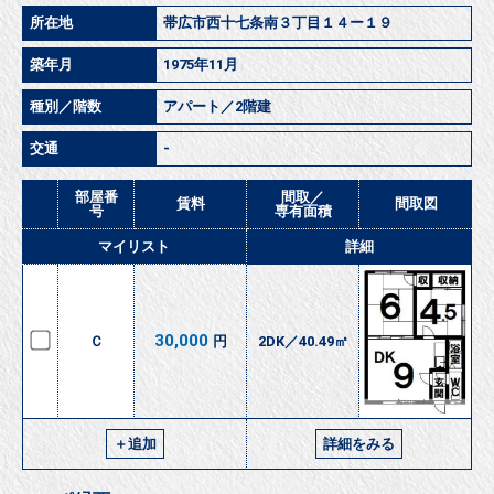
所在地
帯広市西十七条南３丁目１４ー１９
築年月
1975年11月
種別／階数
アパート／2階建
交通
-
部屋番
間取／
賃料
間取図
号
専有面積
マイリスト
詳細
30,000
Ｃ
円
2DK／40.49㎡
＋追加
詳細をみる