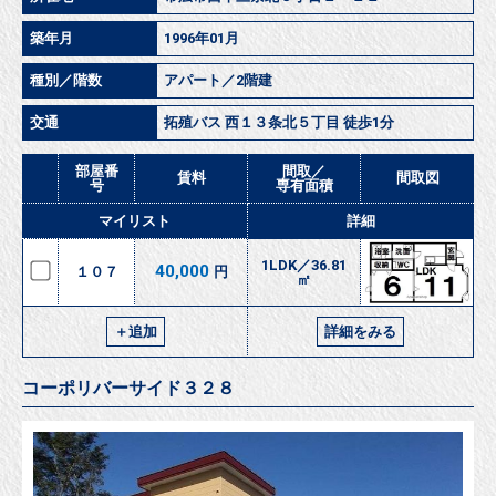
築年月
1996年01月
種別／階数
アパート／2階建
交通
拓殖バス 西１３条北５丁目 徒歩1分
部屋番
間取／
賃料
間取図
号
専有面積
マイリスト
詳細
1LDK／36.81
40,000
１０７
円
㎡
＋追加
詳細をみる
コーポリバーサイド３２８