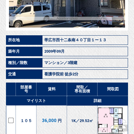
所在地
帯広市西十二条南４０丁目１ー１３
築年月
2009年09月
種別／階数
マンション／3階建
交通
看護学院前 徒歩2分
部屋番
間取／
賃料
間取図
号
専有面積
マイリスト
詳細
36,000
１０５
円
1K／29.52㎡