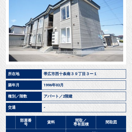
所在地
帯広市西十条南３９丁目３ー１
築年月
1996年03月
種別／階数
アパート／2階建
交通
-
部屋番
間取／
賃料
間取図
号
専有面積