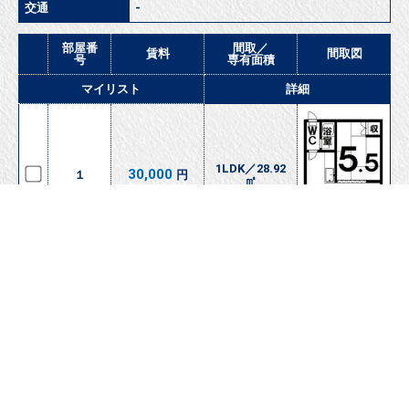
交通
-
部屋番
間取／
賃料
間取図
号
専有面積
マイリスト
詳細
1LDK／28.92
30,000
１
円
㎡
＋追加
詳細をみる
1LDK／28.92
30,000
１０
円
㎡