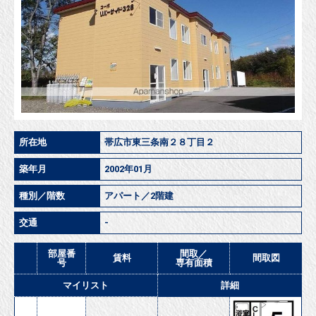
所在地
帯広市東三条南２８丁目２
築年月
2002年01月
種別／階数
アパート／2階建
交通
-
部屋番
間取／
賃料
間取図
号
専有面積
マイリスト
詳細