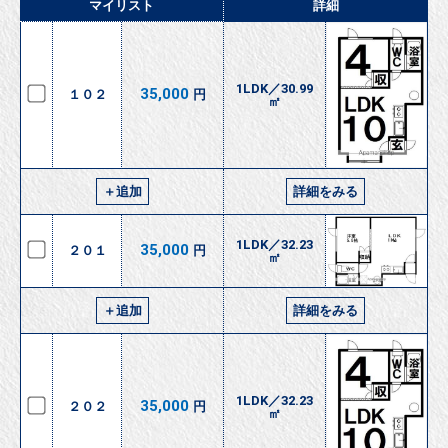
マイリスト
詳細
1LDK／30.99
35,000
１０２
円
㎡
＋追加
詳細をみる
1LDK／32.23
35,000
２０１
円
㎡
＋追加
詳細をみる
1LDK／32.23
35,000
２０２
円
㎡