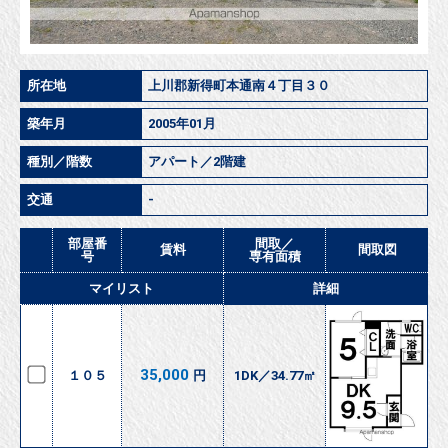
所在地
上川郡新得町本通南４丁目３０
築年月
2005年01月
種別／階数
アパート／2階建
交通
-
部屋番
間取／
賃料
間取図
号
専有面積
マイリスト
詳細
35,000
１０５
円
1DK／34.77㎡