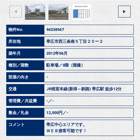
物件No.
94338947
所在地
帯広市西三条南５丁目２０ー２
築年月
2012年06月
種別／階数
駐車場／0階（階建）
部屋の向き
-
交通
JR根室本線(新得～釧路) 帯広駅 徒歩12分
管理費／共益費
-／-
敷金／礼金
12,000円／-
コメント
帯広中心エリアです。
ＷＥＢ接客可能です！