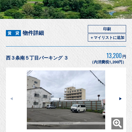
印刷
物件詳細
賃 貸
＋マイリストに追加
13,200
円
西３条南５丁目パーキング ３
（内消費税1,200円）