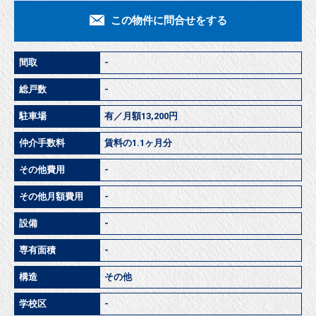
この物件に問合せをする
間取
-
総戸数
-
駐車場
有／月額13,200円
仲介手数料
賃料の1.1ヶ月分
その他費用
-
その他月額費用
-
設備
-
専有面積
-
構造
その他
学校区
-