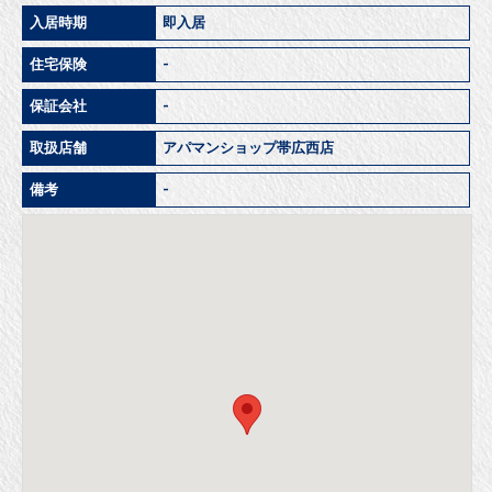
入居時期
即入居
住宅保険
-
保証会社
-
取扱店舗
アパマンショップ帯広西店
備考
-