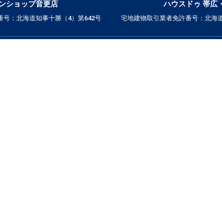
ンショップ音更店
ハウスドゥ 帯広
号：北海道知事十勝（4）第642号
宅地建物取引業者免許番号：北海道
▼ 誰と暮らすかで検索
｜ひとり暮らし｜
｜二人暮らし｜
｜家族で暮らす｜
｜ペットと暮らす｜
賃貸｜新着・おすすめ物件｜一覧をみる
売買｜新着売買物件｜一覧をみる
かんたん！物件リクエスト
かんたん！売買物件リクエスト
マイリスト