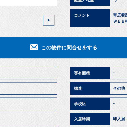
敷金／礼金
帯広看
コメント
ＷＥＢ
この物件に問合せをする
-
専有面積
その他
構造
-
学校区
即入
入居時期