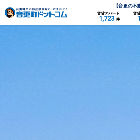
【
音更
の不
賃貸
アパート
賃
1,723
件