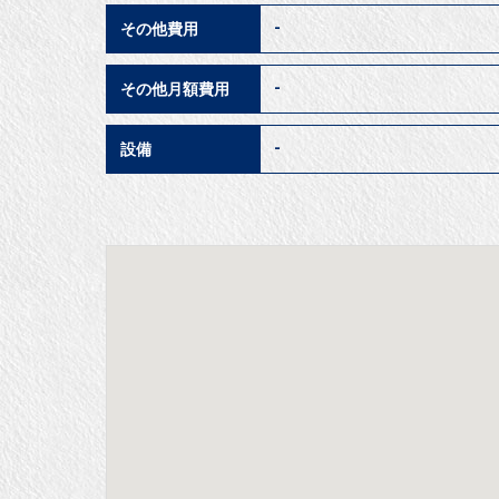
-
その他費用
-
その他月額費用
-
設備