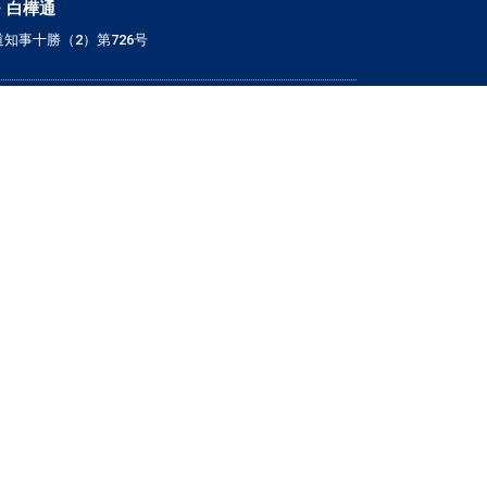
・白樺通
知事十勝（2）第726号
▼ こだわり条件で検索
｜戸建｜
｜新築・築浅｜
｜オール電化｜
｜360°パノラマ｜
｜初期費用ゼロ｜
｜月極駐車場｜
ブログ
お知らせ