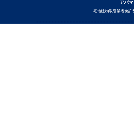
アパマ
宅地建物取引業者免許番
▼ 借りたい
｜条件から探す｜
｜マップから探す｜
｜学校区から探す｜
買いたい
貸したい
売りたい
テナント
不動産投資
店舗情報