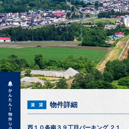
物件詳細
賃 貸
西１０条南３９丁目パーキング ２１