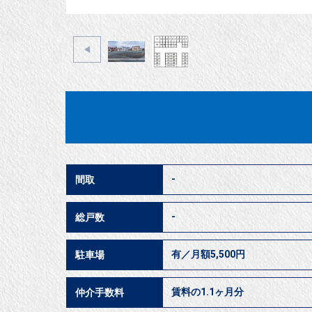
-
間取
-
総戸数
有／月額5,500円
駐車場
賃料の1.1ヶ月分
仲介手数料