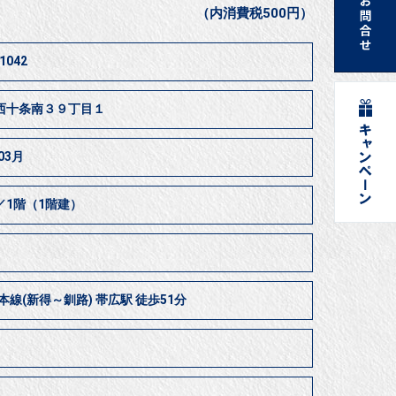
（内消費税500円）
1042
西十条南３９丁目１
03月
／1階（1階建）
本線(新得～釧路) 帯広駅 徒歩51分