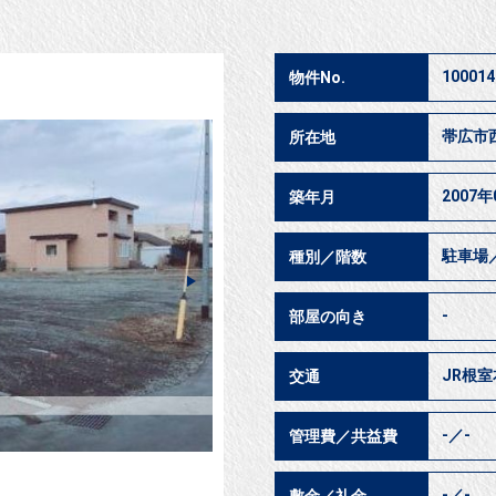
100014
物件No.
帯広市
所在地
2007年
築年月
駐車場
種別／階数
-
部屋の向き
JR根室
交通
-／-
管理費／共益費
-／-