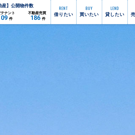
動産】公開物件数
RENT
BUY
LEND
借りたい
買いたい
貸したい
貸
テナント
不動産
売買
109
186
件
件