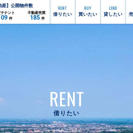
動産】公開物件数
RENT
BUY
LEND
借りたい
買いたい
貸したい
貸
テナント
不動産
売買
109
185
件
件
RENT
借りたい