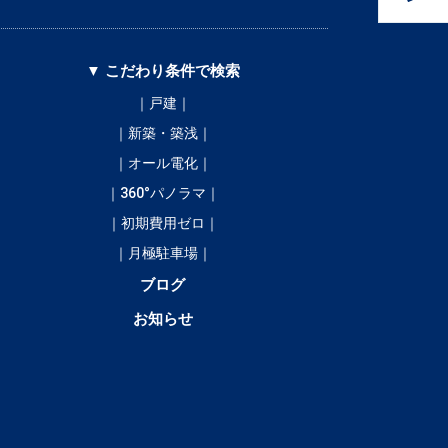
▼ こだわり条件で検索
｜戸建｜
｜新築・築浅｜
｜オール電化｜
｜360°パノラマ｜
｜初期費用ゼロ｜
｜月極駐車場｜
ブログ
お知らせ