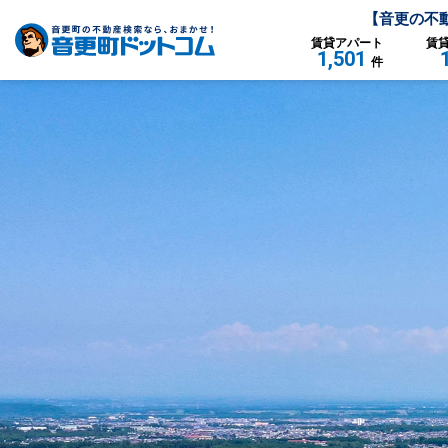
【
音更
の不
賃貸
アパート
賃
1,501
件