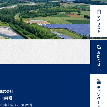
株式会社
・白樺通
知事十勝（2）第726号