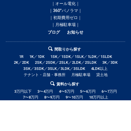
｜オール電化｜
｜360°パノラマ｜
｜初期費用ゼロ｜
｜月極駐車場｜
ブログ
お知らせ
間取りから探す
1R
1K／1DK
1SK／1SDK／1SLK／1LDK／1SLDK
2K／2DK
2SK／2SDK／2SLK／2LDK／2SLDK
3K／3DK
3SK／3SDK／3SLK／3LDK／3SLDK
4LDK以上
テナント・店舗・事務所
月極駐車場
貸土地
賃料から探す
3万円以下
3〜4万円
4〜5万円
5〜6万円
6〜7万円
7〜8万円
8〜9万円
9〜10万円
10万円以上
音更町の賃貸・借家情報満載の「音更町ドットコム」！部屋の広さ、間取
り、収納スペースと等々こだわり条件に合った物件をお探し致します。住所
（帯広市エリア）・環境・相場・こだわり条件検索以外に、設備や間取り・
駅徒歩等の細かな条件でも絞り込むことが可能です！希望条件に合う物件が
見つからない場合は、音更町ドットコムにご連絡ください。スタッフが全力