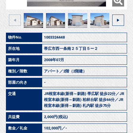
物件No.
1003324448
所在地
帯広市西一条南２５丁目５ー２
築年月
2008年07月
種別／階数
アパート／2階（2階建）
部屋の向き
-
交通
JR根室本線(新得～釧路) 帯広駅 徒歩22分／JR
根室本線(新得～釧路) 柏林台駅 徒歩66分／JR
根室本線(新得～釧路) 札内駅 徒歩75分
共益費
2,000円(税込)
敷金／礼金
102,000円／-