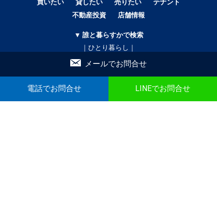
買いたい
貸したい
売りたい
テナント
不動産投資
店舗情報
▼ 誰と暮らすかで検索
｜ひとり暮らし｜
｜二人暮らし｜
メールでお問合せ
｜家族で暮らす｜
｜ペットと暮らす｜
電話でお問合せ
LINEでお問合せ
賃貸｜新着・おすすめ物件｜一覧をみる
売買｜新着売買物件｜一覧をみる
かんたん！物件リクエスト
かんたん！売買物件リクエスト
マイリスト
お問合せ
▼ こだわり条件で検索
｜戸建｜
｜新築・築浅｜
｜オール電化｜
｜360°パノラマ｜