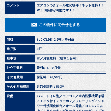
コメント
エアコンつきオール電化物件！ネット無料！！
ＷＥＢ接客が可能です！！
この物件に問合せをする
間取
1LDK(LDK12.2帖／洋6帖)
総戸数
8戸
駐車場
有／月額無料 （駐車１台可）
仲介手数料
賃料の1.1ヶ月分
その他費用
保証料：26,500円
その他月額費用
月額保証料：530円
設備
バス・トイレ別／エアコン／室内洗濯機置き場
／モニタ付インターホン／フローリング／シャ
ワー付洗面化粧台／オール電化／コンロ2口以
上／ＩＨクッキングヒータ／クローゼット／冷