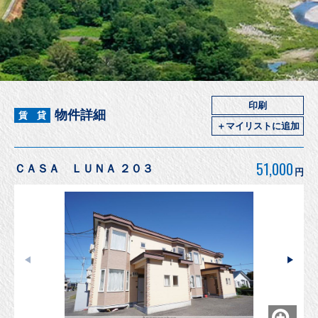
印刷
物件詳細
賃 貸
＋マイリストに追加
51,000
ＣＡＳＡ ＬＵＮＡ ２０３
円