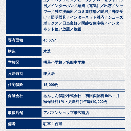
房／インターホン／給湯（電気）／出窓／シャ
ワー／独立洗面所／ゴミ集積場／暖房／郵便受
け／照明器具／インターネット対応／シューズ
ボックス／日当良好／閑静な住宅街／インター
ネット使い放題／物置
専有面積
46.57㎡
構造
木造
学校区
明星小学校／第四中学校
入居時期
即入居
住宅保険
15,000円
保証会社
あんしん保証株式会社 初回保証料 50%・月
額保証料1％・更新料(1年毎)10,000円
取扱店舗
アパマンショップ帯広南店
備考
駐車１台可