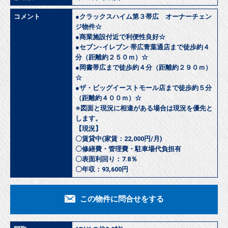
コメント
●クラックスハイム第３帯広 オーナーチェン
ジ物件☆
●商業施設付近で利便性良好☆
●セブン-イレブン 帯広青葉通店まで徒歩約４
分（距離約２５０ｍ）☆
●岡書帯広まで徒歩約４分（距離約２９０ｍ）
☆
●ザ・ビッグイーストモール店まで徒歩約５分
（距離約４００ｍ）☆
※図面と現況に相違がある場合は現況を優先と
します。
【現況】
〇賃貸中(家賃：22,000円/月)
〇修繕費・管理費・駐車場代負担有
〇表面利回り：7.8％
〇年収：93,600円
この物件に問合せをする