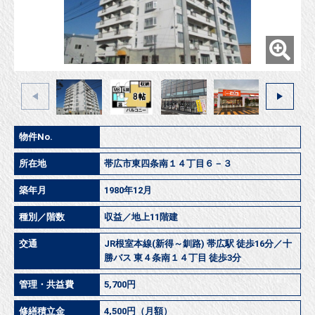
物件No.
所在地
帯広市東四条南１４丁目６－３
築年月
1980年12月
種別／階数
収益／地上11階建
交通
JR根室本線(新得～釧路) 帯広駅 徒歩16分／十
勝バス 東４条南１４丁目 徒歩3分
管理・共益費
5,700円
修繕積立金
4,500円（月額）