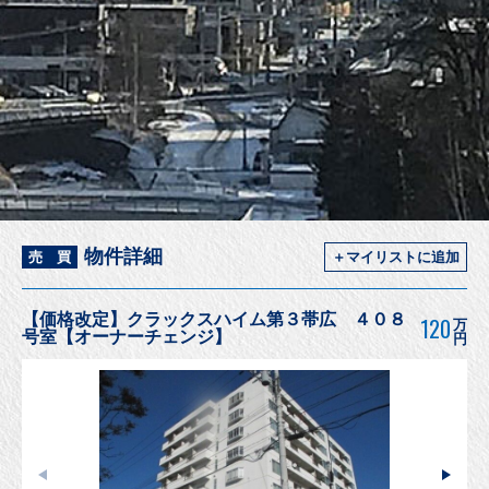
物件詳細
売 買
＋マイリストに追加
【価格改定】クラックスハイム第３帯広 ４０８
120
万
号室【オーナーチェンジ】
円