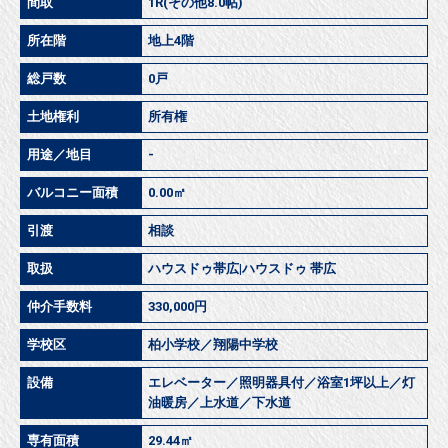
間取
1R(その他8.0帖)
所在階
地上4階
総戸数
0戸
土地権利
所有権
用途／地目
-
バルコニー面積
0.00㎡
引渡
相談
取扱
ハウスドゥ帯広|ハウスドゥ 帯広
仲介手数料
330,000円
学校区
柏小学校／翔陽中学校
設備
エレベーター／照明器具付／浴室1坪以上／灯
油暖房／上水道／下水道
専有面積
29.44㎡