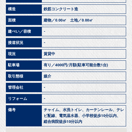
構造
鉄筋コンクリート造
面積
建物／0.00㎡ 土地／0.00㎡
建ぺい／容積
-
接道状況
-
現況
賃貸中
駐車場
有り／4000円/月額(駐車可能台数1台)
取引態様
媒介
管理会社
-
リフォーム
-
備考
チャイム、水洗トイレ、カーテンレール、テレ
ビ配線、電気温水器、小学校徒歩10分以内、
総合病院徒歩10分以内