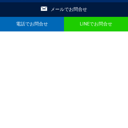
不動産投資
店舗情報
メールでお問合せ
▼ 誰と暮らすかで検索
電話でお問合せ
LINEでお問合せ
｜ひとり暮らし｜
｜二人暮らし｜
｜家族で暮らす｜
｜ペットと暮らす｜
賃貸｜新着・おすすめ物件｜一覧をみる
売買｜新着売買物件｜一覧をみる
かんたん！物件リクエスト
かんたん！売買物件リクエスト
マイリスト
お問合せ
▼ こだわり条件で検索
｜戸建｜
｜新築・築浅｜
｜オール電化｜
｜360°パノラマ｜
｜初期費用ゼロ｜