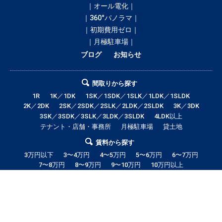
｜オール電化｜
｜360°パノラマ｜
｜初期費用ゼロ｜
｜月極駐車場｜
ブログ
お知らせ
間取りから探す
1R
1K／1DK
1SK／1SDK／1SLK／1LDK／1SLDK
2K／2DK
2SK／2SDK／2SLK／2LDK／2SLDK
3K／3DK
3SK／3SDK／3SLK／3LDK／3SLDK
4LDK以上
テナント・店舗・事務所
月極駐車場
貸土地
賃料から探す
3万円以下
3〜4万円
4〜5万円
5〜6万円
6〜7万円
7〜8万円
8〜9万円
9〜10万円
10万円以上
音更町の賃貸・借家情報満載の「音更町ドットコム」！部屋の広さ、間取
り、収納スペースと等々こだわり条件に合った物件をお探し致します。住所
（帯広市エリア）・環境・相場・こだわり条件検索以外に、設備や間取り・
駅徒歩等の細かな条件でも絞り込むことが可能です！希望条件に合う物件が
見つからない場合は、音更町ドットコムにご連絡ください。スタッフが全力