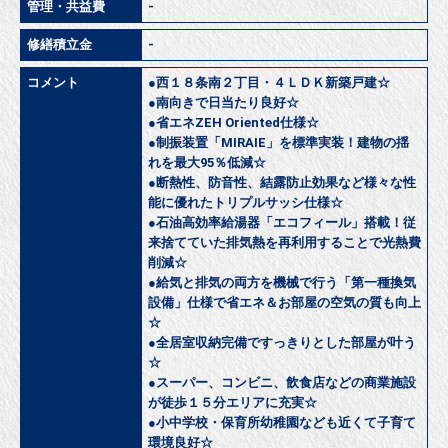
管理・共益費
-
修繕積立金
-
コメント
●西１８条南２丁目・４ＬＤＫ新築戸建☆
●南向きで日当たり良好☆
●省エネZEH Oriented仕様☆
●制振装置「MIRAIE」を標準実装！建物の揺
れを最大95％低減☆
●断熱性、防音性、結露防止効果など様々な性
能に優れたトリプルサッシ仕様☆
●石油高効率給湯器「エコフィール」搭載！従
来捨てていた排気熱を再利用することで光熱費
削減☆
●給気と排気の両方を機械で行う「第一種換気
設備」仕様で省エネ＆お部屋の空気の質も向上
☆
●全居室収納完備ですっきりとした部屋が叶う
☆
●スーパー、コンビニ、飲食店などの商業施設
が徒歩１５分エリアに充実☆
●小中学校・保育所幼稚園なども近くて子育て
環境良好☆