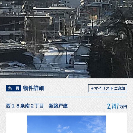
物件詳細
売 買
＋マイリストに追加
2,747
西１８条南２丁目 新築戸建
万円