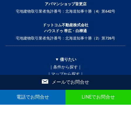
アパマンショップ音更店
宅地建物取引業者免許番号：北海道知事十勝（4）第642号
ドットコム不動産株式会社
ハウスドゥ 帯広・白樺通
宅地建物取引業者免許番号：北海道知事十勝（2）第726号
▼ 借りたい
｜条件から探す｜
｜マップから探す｜
｜学校区から探す｜
メールでお問合せ
買いたい
貸したい
売りたい
テナント
不動産投資
店舗情報
電話でお問合せ
LINEでお問合せ
▼ 誰と暮らすかで検索
｜ひとり暮らし｜
｜二人暮らし｜
｜家族で暮らす｜