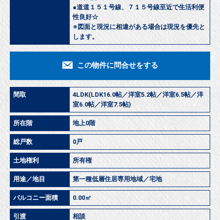
●道道１５１号線、７１５号線至近で生活利便
性良好☆
※図面と現況に相違がある場合は現況を優先と
します。
この物件に問合せをする
間取
4LDK(LDK16.0帖／洋室5.2帖／洋室6.5帖／洋
室6.0帖／洋室7.5帖)
所在階
地上0階
総戸数
0戸
土地権利
所有権
用途／地目
第一種低層住居専用地域／宅地
バルコニー面積
0.00㎡
引渡
相談