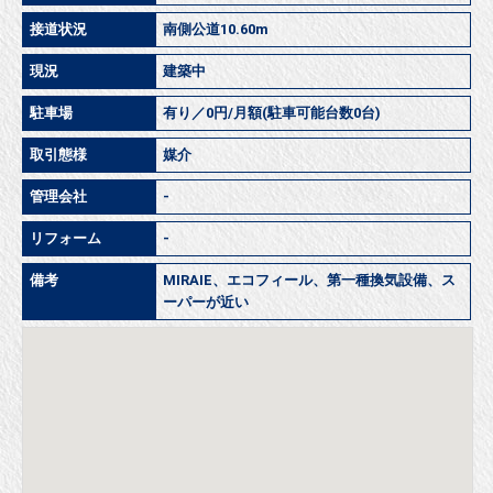
接道状況
南側公道10.60m
現況
建築中
駐車場
有り／0円/月額(駐車可能台数0台)
取引態様
媒介
管理会社
-
リフォーム
-
備考
MIRAIE、エコフィール、第一種換気設備、ス
ーパーが近い