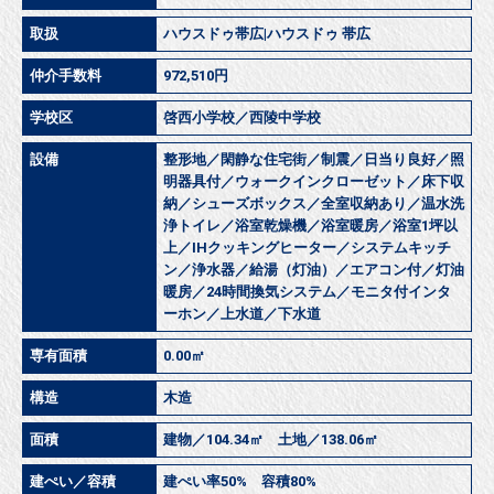
取扱
ハウスドゥ帯広|ハウスドゥ 帯広
仲介手数料
972,510円
学校区
啓西小学校／西陵中学校
設備
整形地／閑静な住宅街／制震／日当り良好／照
明器具付／ウォークインクローゼット／床下収
納／シューズボックス／全室収納あり／温水洗
浄トイレ／浴室乾燥機／浴室暖房／浴室1坪以
上／IHクッキングヒーター／システムキッチ
ン／浄水器／給湯（灯油）／エアコン付／灯油
暖房／24時間換気システム／モニタ付インタ
ーホン／上水道／下水道
専有面積
0.00㎡
構造
木造
面積
建物／104.34㎡ 土地／138.06㎡
建ぺい／容積
建ぺい率50% 容積80%