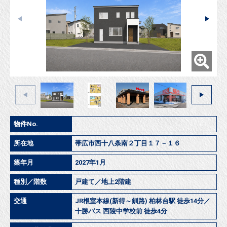
物件No.
所在地
帯広市西十八条南２丁目１７－１６
築年月
2027年1月
種別／階数
戸建て／地上2階建
交通
JR根室本線(新得～釧路) 柏林台駅 徒歩14分／
十勝バス 西陵中学校前 徒歩4分