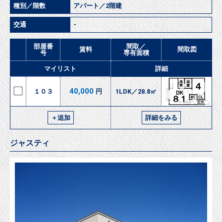
種別／階数
アパート／2階建
交通
-
部屋番
間取／
賃料
間取図
号
専有面積
マイリスト
詳細
40,000
１０３
円
1LDK／28.8㎡
＋追加
詳細をみる
ジャスティ