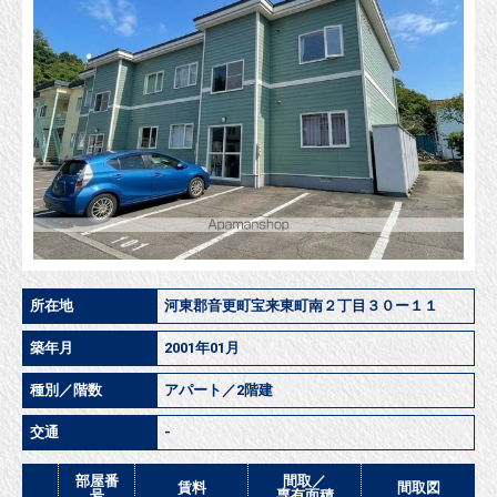
所在地
河東郡音更町宝来東町南２丁目３０ー１１
築年月
2001年01月
種別／階数
アパート／2階建
交通
-
部屋番
間取／
賃料
間取図
号
専有面積