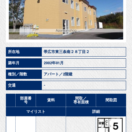
所在地
帯広市東三条南２８丁目２
築年月
2002年01月
種別／階数
アパート／2階建
交通
-
部屋番
間取／
賃料
間取図
号
専有面積
マイリスト
詳細