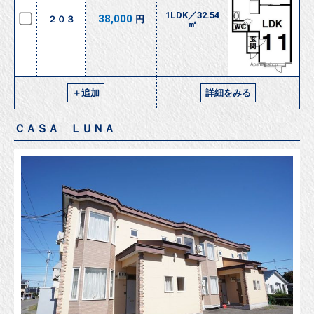
1LDK／32.54
38,000
２０３
円
㎡
＋追加
詳細をみる
ＣＡＳＡ ＬＵＮＡ