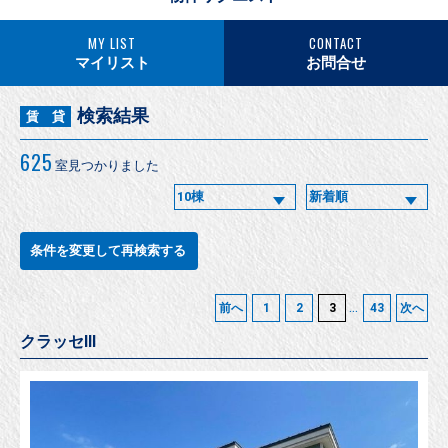
MY LIST
CONTACT
マイリスト
お問合せ
検索結果
賃 貸
625
室見つかりました
条件を変更して再検索する
...
前へ
1
2
3
43
次へ
クラッセⅢ