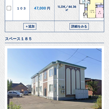
1LDK／44.36
47,000
１０３
円
㎡
＋追加
詳細をみる
スペース１８５