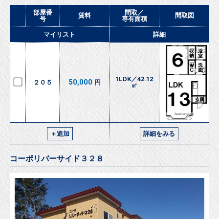
部屋番
間取／
賃料
間取図
号
専有面積
マイリスト
詳細
1LDK／42.12
50,000
２０５
円
㎡
＋追加
詳細をみる
コーポリバーサイド３２８