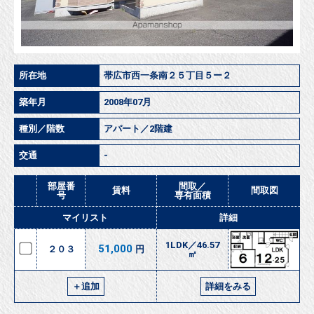
所在地
帯広市西一条南２５丁目５ー２
築年月
2008年07月
種別／階数
アパート／2階建
交通
-
部屋番
間取／
賃料
間取図
号
専有面積
マイリスト
詳細
1LDK／46.57
51,000
２０３
円
㎡
＋追加
詳細をみる