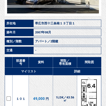
所在地
帯広市西十三条南１３丁目１
築年月
2007年08月
種別／階数
アパート／2階建
交通
-
部屋番
間取／
賃料
間取図
号
専有面積
マイリスト
詳細
1LDK／43.56
49,000
１０１
円
㎡