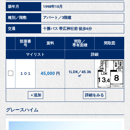
築年月
1998年10月
種別／階数
アパート／3階建
交通
十勝バス 帯広神社前 徒歩6分
部屋番
間取／
賃料
間取図
号
専有面積
マイリスト
詳細
1LDK／45.36
45,000
１０１
円
㎡
＋追加
詳細をみる
グレースハイム