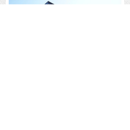
所在地
帯広市西十七条北３丁目１２ー１３
築年月
2003年01月
種別／階数
アパート／2階建
交通
-