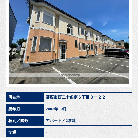
所在地
帯広市西二十条南６丁目３ー２２
築年月
2003年09月
種別／階数
アパート／2階建
交通
-