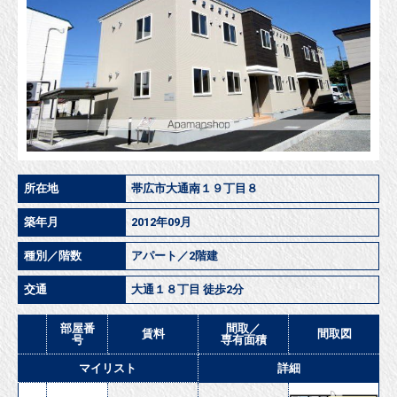
所在地
帯広市大通南１９丁目８
築年月
2012年09月
種別／階数
アパート／2階建
交通
大通１８丁目 徒歩2分
部屋番
間取／
賃料
間取図
号
専有面積
マイリスト
詳細