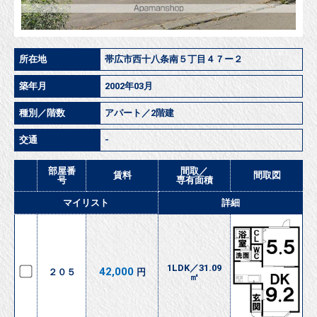
所在地
帯広市西十八条南５丁目４７ー２
築年月
2002年03月
種別／階数
アパート／2階建
交通
-
部屋番
間取／
賃料
間取図
号
専有面積
マイリスト
詳細
1LDK／31.09
42,000
２０５
円
㎡