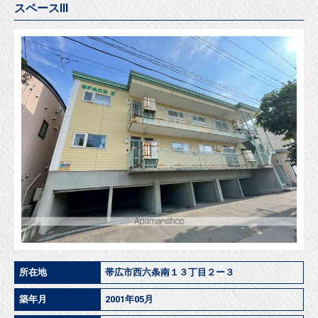
スペースⅢ
所在地
帯広市西六条南１３丁目２ー３
築年月
2001年05月