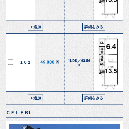
＋追加
詳細をみる
1LDK／43.56
49,000
１０２
円
㎡
＋追加
詳細をみる
ＣＥＬＥＢⅠ